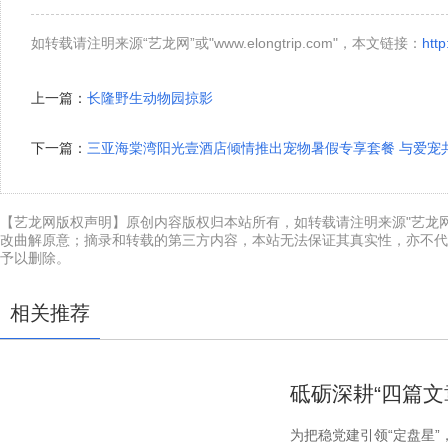
如转载请注明来源“艺龙网”或"www.elongtrip.com"，本文链接：
http
上一篇：
长隆野生动物园掠影
下一篇：
三亚海棠湾阳光壹酒店倾情推出宠物暑假专享套餐 与爱宠
【艺龙网版权声明】原创内容版权归本站所有，如转载请注明来源"艺龙网"或"w
改曲解原意；摘录和转载的第三方内容，本站无法保证其真实性，亦不代
予以删除。
相关推荐
砥砺深耕“四篇文
为把稳党建引领“定盘星”