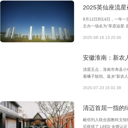
2025英仙座流
8月12日到14日，一
主办一场名为“草原追星
2025-08-18 13:25:56
安徽淮南：新农人
清晨五点，淮南市寿县小
着嗓子较劲。返乡“新农
手指在
2025-07-23 15:01:38
清迈首屈一指的绿
毗邻列入联合国教科文组
后获得了 LEED 金牌