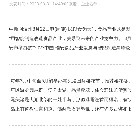
发表时间：2023-03-31 14:49:06来源：企业名称
中新网温州3月22日电(周健)“民以食为天”，食品产业既
“用智能制造改造食品产业，关系到未来的产业竞争力。”3
安市举办的“2023中国·瑞安食品产业发展与智能制造高峰
·每年3月中旬至5月初举办鼋头渚国际樱花节，推荐樱花谷
·可以游览园林群、泛舟太湖、品赏樱花，体会郭沫若所赞“
·鼋头渚是太湖北部的一处半岛，形似浮鼋翘首而得名，有“
·岛上有道教仙宫和道、佛两教石窟塑像，还有诸多古迹和