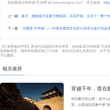
如转载请注明来源“艺龙网”或"www.elongtrip.com"，本文链接：
http
上一篇：
春天，拥抱这片金黄万物复苏，百花齐放，尘封了一整个
下一篇：
“古建美 中华魂”——中国古建筑文化匠心传承公益行动走
【艺龙网版权声明】原创内容版权归本站所有，如转载请注明来源"艺龙网"或"w
改曲解原意；摘录和转载的第三方内容，本站无法保证其真实性，亦不代
予以删除。
相关推荐
穿越千年，晋在眼
你印象中的山西，是什么
实，山西远比想象中更“有