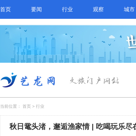
首页
要闻
行业
观察
城市
当前位置：
首页
>
行业
秋日鼋头渚，邂逅渔家情 | 吃喝玩乐尽