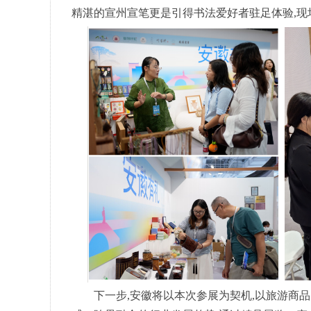
精湛的宣州宣笔更是引得书法爱好者驻足体验,现
下一步,安徽将以本次参展为契机,以旅游商