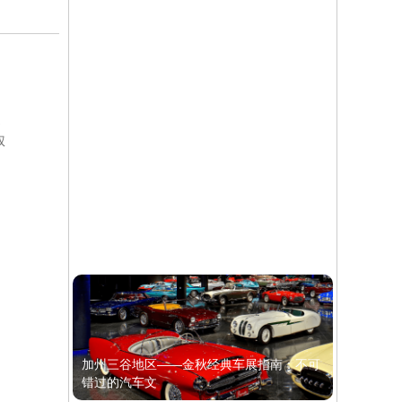
王二水：情绪迁徙，“奔县镇住村游”元年趋
势下文旅生
通
权
共赴山海之约 | 霞客国际文旅中心项目发布
暨重点合
加州三谷地区——金秋经典车展指南：不可
错过的汽车文