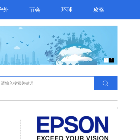
户外
节会
环球
攻略
1
2