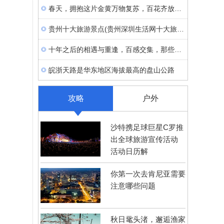
春天，拥抱这片金黄万物复苏，百花齐放，
尘封了一整个
贵州十大旅游景点(贵州深圳生活网十大旅游
景点盘点)
十年之后的相遇与重逢，百感交集，那些新
鲜的
皖浙天路是华东地区海拔最高的盘山公路
攻略
户外
沙特携足球巨星C罗推
出全球旅游宣传活动
活动日历解
你第一次去肯尼亚需要
注意哪些问题
秋日鼋头渚，邂逅渔家