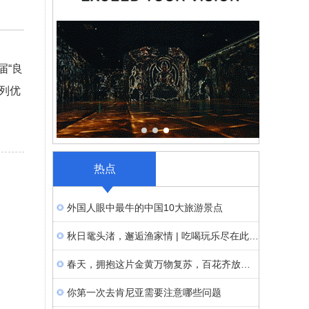
届“良
系列优
热点
外国人眼中最牛的中国10大旅游景点
秋日鼋头渚，邂逅渔家情 | 吃喝玩乐尽在此
地！
春天，拥抱这片金黄万物复苏，百花齐放，
尘封了一整个
你第一次去肯尼亚需要注意哪些问题