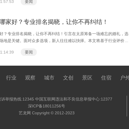
1:57:53
要闻
哪家好？专业排名揭晓，让你不再纠结！
好？专业排名揭晓，让你不再纠结！引言在太原筹备一场难忘的婚礼，选
场地是关键。面对众多选项，新人往往难以抉择。本文将基于行业评价、
1:14:39
要闻
行业
观察
城市
文创
景区
住宿
户
诉举报热线:12345 中国互联网违法和不良信息举报中心:12377
深ICP备18011256号
艺龙网 Copyright © 2012-2023