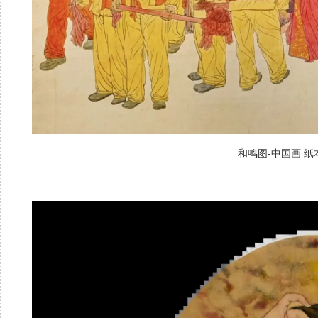
和鸣图-中国画 纸本 