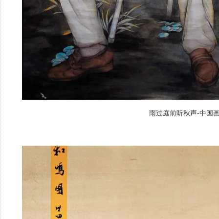
雨过庭前听秋声-中国画 纸